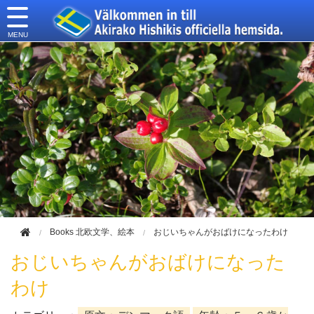
このページの本文へ移動
Books 北欧文学、絵本
おじいちゃんがおばけになったわけ
おじいちゃんがおばけになった
わけ