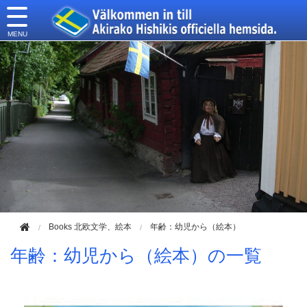
このページの本文へ移動
Books 北欧文学、絵本
年齢：幼児から（絵本）
年齢：幼児から（絵本）の一覧