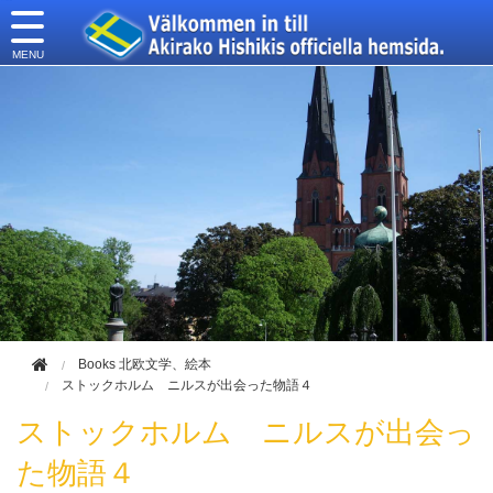
このページの本文へ移動
Books 北欧文学、絵本
ストックホルム ニルスが出会った物語４
ストックホルム ニルスが出会っ
た物語４