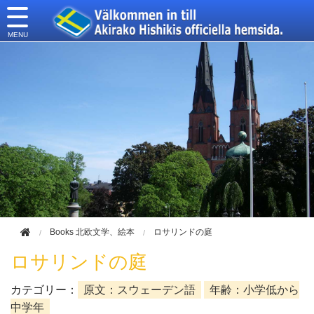
このページの本文へ移動
Books 北欧文学、絵本
ロサリンドの庭
ロサリンドの庭
カテゴリー：
原文：スウェーデン語
年齢：小学低から
中学年