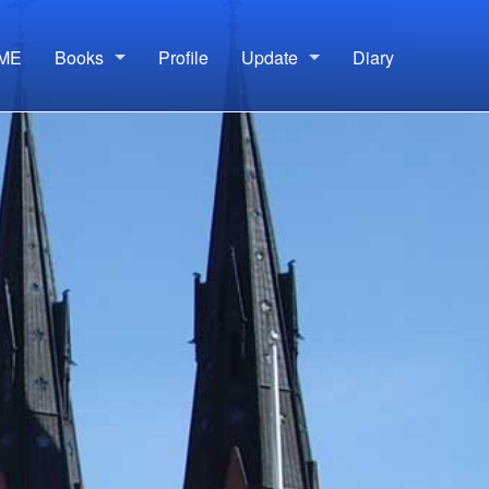
ME
Books
Profile
Update
Diary