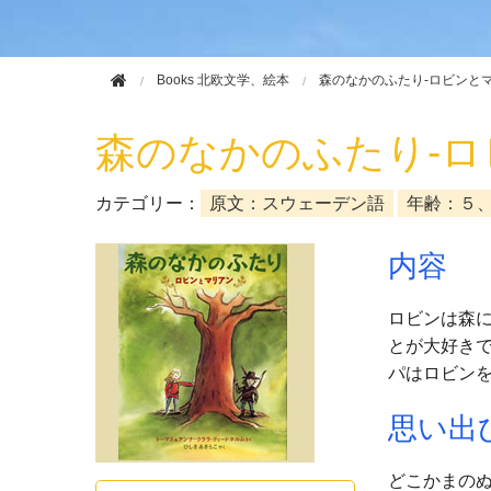
Books 北欧文学、絵本
森のなかのふたり-ロビンとマ
森のなかのふたり-ロ
カテゴリー：
原文：スウェーデン語
年齢：５
内容
ロビンは森
とが大好き
パはロビンを捕
思い出
どこかまの