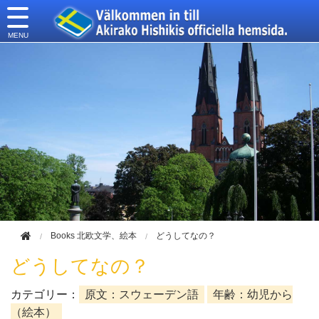
このページの本文へ移動
Books 北欧文学、絵本
どうしてなの？
どうしてなの？
カテゴリー：
原文：スウェーデン語
年齢：幼児から
（絵本）