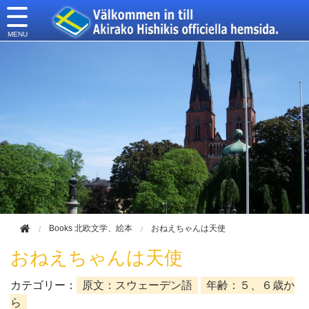
このページの本文へ移動
Books 北欧文学、絵本
おねえちゃんは天使
おねえちゃんは天使
カテゴリー：
原文：スウェーデン語
年齢：５、６歳か
ら