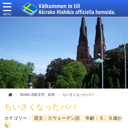
このページの本文へ移動
Books 北欧文学、絵本
ちいさくなったパパ
ちいさくなったパパ
カテゴリー：
原文：スウェーデン語
年齢：５、６歳か
ら