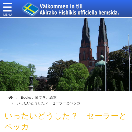
このページの本文へ移動
Books 北欧文学、絵本
いったいどうした？ セーラーとペッカ
いったいどうした？ セーラーと
ペッカ