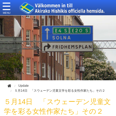
このページの本文へ移動
Update
５月14日 「スウェーデン児童文学を彩る女性作家たち」その２
５月14日 「スウェーデン児童文
学を彩る女性作家たち」その２