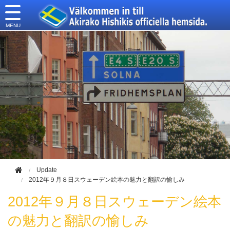
このページの本文へ移動
Update
2012年９月８日スウェーデン絵本の魅力と翻訳の愉しみ
2012年９月８日スウェーデン絵本
の魅力と翻訳の愉しみ