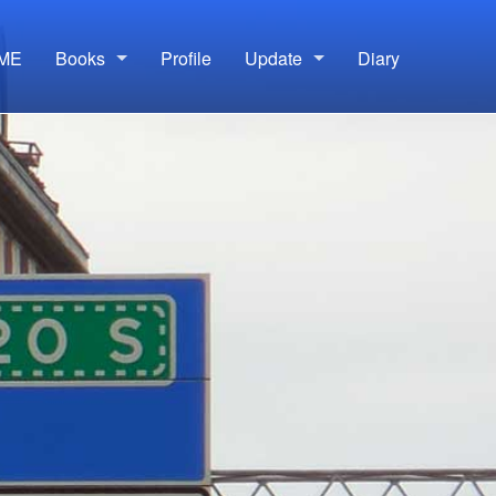
ME
Books
Profile
Update
Diary