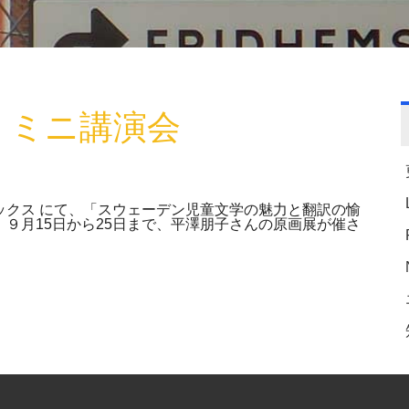
) ミニ講演会
ックス にて、「スウェーデン児童文学の魅力と翻訳の愉
９月15日から25日まで、平澤朋子さんの原画展が催さ