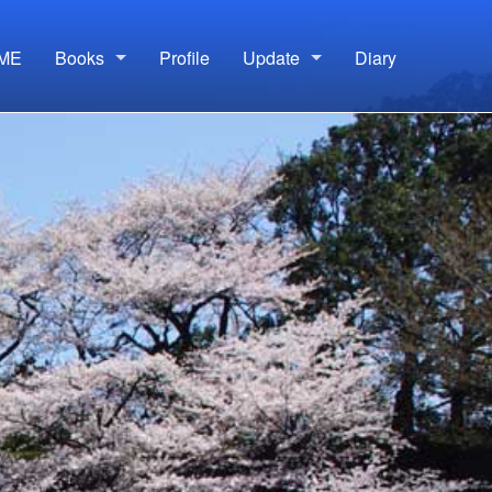
ME
Books
Profile
Update
Diary