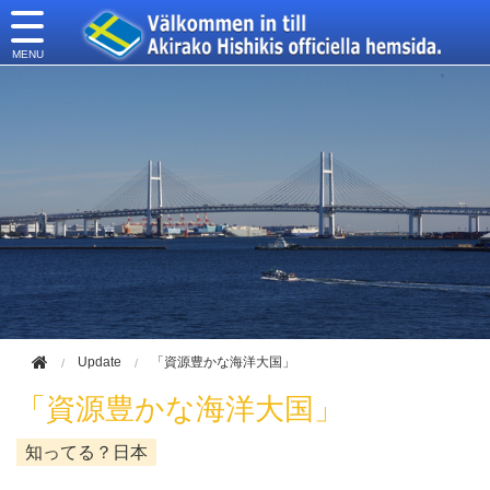
このページの本文へ移動
Update
「資源豊かな海洋大国」
「資源豊かな海洋大国」
知ってる？日本