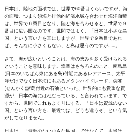
日本は、陸地の面積では、世界で60番目くらいですが、海
の面積、つまり領海と排他的経済水域を合わせた海洋面積
は、世界で６番目となり、陸と海を合わせると、世界で９
番目に広い国なのです。世間ではよく、「日本は小さな島
国」という言い方を耳にしますが、世界で９番目であれ
ば、そんなに小さくもない、と私は思うのですが......。
さて、海が広いということは、海の恵みを多く受けられる
ということを意味します。漁業はもちろんのこと、南鳥島
(日本のいちばん東にある島)付近にあるレアアース、太平
洋だけでなく日本海にもあるメタンハイドレード、尖閣
(せんかく)諸島付近の石油といった、世界的にも貴重な資
源が、日本の海にはねむっている、と言われています。で
すから、世間でこれもよく耳にする、「日本は資源のない
国」という言い方も、最近では、どうも違うぞ、という気
がしてなりません。
日本は、「資源のない小さな島国」ではなくて、本当は、