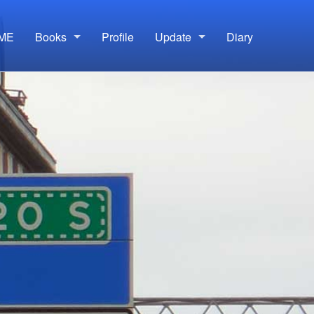
ME
Books
Profile
Update
Diary