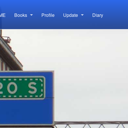
ME
Books
Profile
Update
Diary