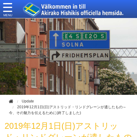
このページの本文へ移動
Update
2019年12月1日(日)アストリッド・リンドグレーンが遺したもの～
今、その魅力を伝えるために(終了しました)
2019年12月1日(日)アストリッ