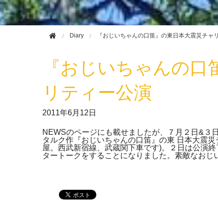
Diary
『おじいちゃんの口笛』の東日本大震災チャ
『おじいちゃんの口
リティー公演
2011年
6月12日
NEWSのページにも載せましたが、７月２日&３日
タルク作『おじいちゃんの口笛』の東 日本大震災
屋。西武新宿線、武蔵関下車です)。２日は公演終
タートークをすることになりました。素敵なおじ