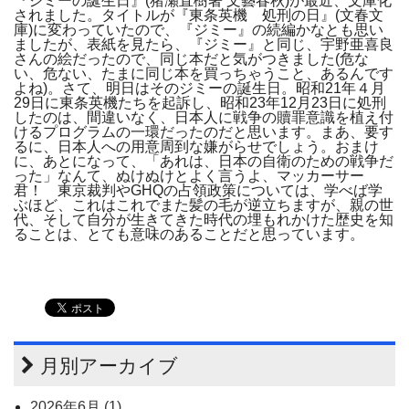
『ジミーの誕生日』(猪瀬直樹著 文藝春秋)が最近、文庫化
されました。タイトルが『東条英機 処刑の日』(文春文
庫)に変わっていたので、『ジミー』の続編かなとも思い
ましたが、表紙を見たら、『ジミー』と同じ、宇野亜喜良
さんの絵だったので、同じ本だと気がつきました(危な
い、危ない、たまに同じ本を買っちゃうこと、あるんです
よね)。さて、明日はそのジミーの誕生日。昭和21年４月
29日に東条英機たちを起訴し、昭和23年12月23日に処刑
したのは、間違いなく、日本人に戦争の贖罪意識を植え付
けるプログラムの一環だったのだと思います。まあ、要す
るに、日本人への用意周到な嫌がらせでしょう。おまけ
に、あとになって、「あれは、日本の自衛のための戦争だ
った」なんて、ぬけぬけとよく言うよ、マッカーサー
君！ 東京裁判やGHQの占領政策については、学べば学
ぶほど、これはこれでまた髪の毛が逆立ちますが、親の世
代、そして自分が生きてきた時代の埋もれかけた歴史を知
ることは、とても意味のあることだと思っています。
月別アーカイブ
2026年6月 (1)