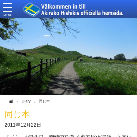
このページの本文へ移動
Diary
同じ本
同じ本
2011年
12月22日