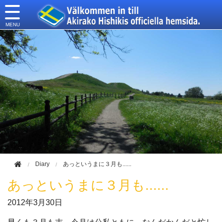
このページの本文へ移動
Diary
あっというまに３月も......
あっというまに３月も......
2012年
3月30日