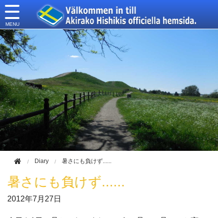
このページの本文へ移動
Diary
暑さにも負けず......
暑さにも負けず......
2012年
7月27日