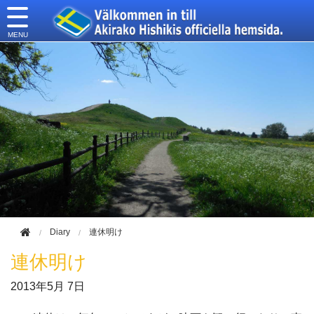
このページの本文へ移動
Diary
連休明け
連休明け
2013年
5月 7日