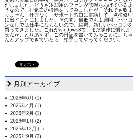
先週の金曜日の午後、突然パソコンがグィ～～～ンと唸り
だしました。どうも冷却用のファンが悲鳴をあげているよ
うなので、排気口の掃除をしてみましたが、それでも収ま
りません。仕方なく、サポート窓口に電話して、点検修理
に出すことにしました。その間、最低でも１週間、パソコ
ンなしでは仕事にならないので、結局、新しいパソコンを
買ってきました。これがwindows8で、まだ操作に慣れま
せんが、とりあえず、この日記を書いてみることに。ちゃ
んとアップできていたら、拍手してやってください。
月別アーカイブ
2026年6月 (1)
2026年4月 (1)
2026年2月 (1)
2026年1月 (2)
2025年12月 (1)
2025年9月 (2)