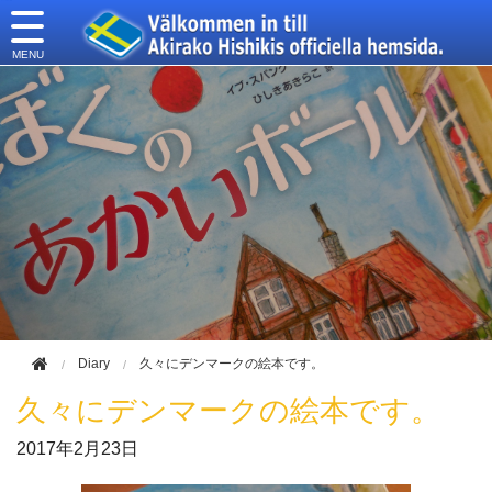
このページの本文へ移動
Diary
久々にデンマークの絵本です。
久々にデンマークの絵本です。
2017年
2月23日